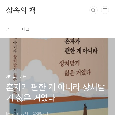
본문 바로가기
삶속의 책
홈
태그
카테고리 없음
혼자가 편한 게 아니라 상처받
기 싫은 거였다
by lemirhee78
2025. 4. 3.