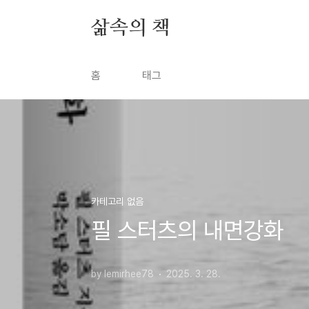
본문 바로가기
삶속의 책
홈
태그
카테고리 없음
필 스터츠의 내면강화
by lemirhee78
2025. 3. 28.