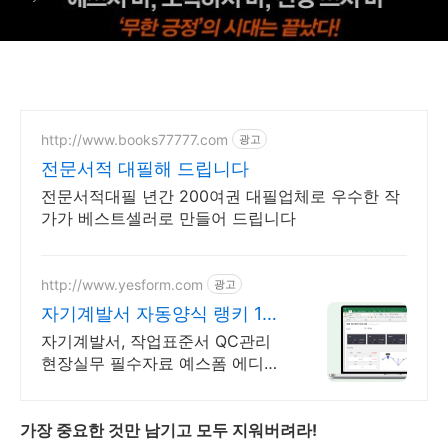
http://www.books77777.com
광고
전문서적 대필해 드립니다
전문서적대필 년간 200여권 대필업체로 우수한 작
가가 베스트셀러로 만들어 드립니다
http://www.yesform.com
광고
자기계발서 자동양식 랭키 1위
문서서식 플랫폼
자기계발서, 작업표준서 QC관리
현장실무 필수자료 예스폼 에디터
로 자동작성! 모바일에서도 가능
가장 중요한 것만 남기고 모두 지워버려라!