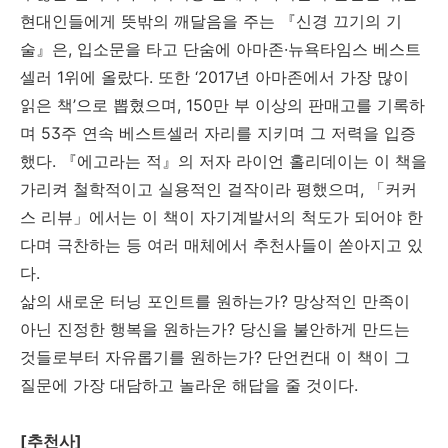
현대인들에게 뜻밖의 깨달음을 주는 『신경 끄기의 기
술』은, 입소문을 타고 단숨에 아마존·뉴욕타임스 베스트
셀러 1위에 올랐다. 또한 ‘2017년 아마존에서 가장 많이
읽은 책’으로 뽑혔으며, 150만 부 이상의 판매고를 기록하
며 53주 연속 베스트셀러 자리를 지키며 그 저력을 입증
했다. 『에고라는 적』의 저자 라이언 홀리데이는 이 책을
가리켜 철학적이고 실용적인 걸작이라 평했으며, 「커커
스 리뷰」에서는 이 책이 자기계발서의 척도가 되어야 한
다며 극찬하는 등 여러 매체에서 추천사들이 쏟아지고 있
다.
삶의 새로운 터닝 포인트를 원하는가? 망상적인 만족이
아닌 진정한 행복을 원하는가? 당신을 불안하게 만드는
것들로부터 자유롭기를 원하는가? 단언컨대 이 책이 그
질문에 가장 대담하고 놀라운 해답을 줄 것이다.
[추천사]