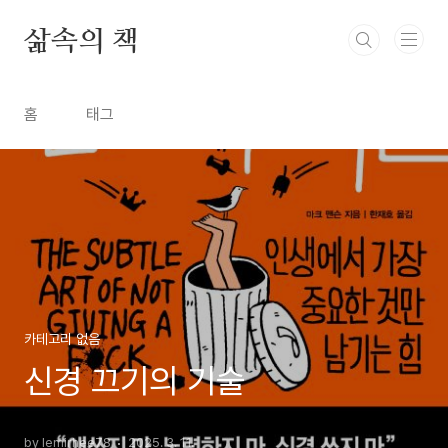
본문 바로가기
삶속의 책
홈
태그
카테고리 없음
신경 끄기의 기술
by lemirhee78
2025. 3. 11.